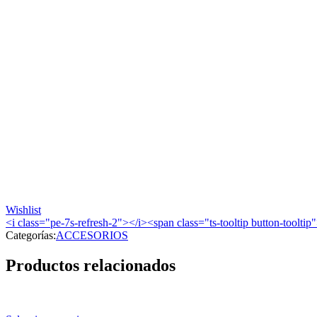
Wishlist
<i class="pe-7s-refresh-2"></i><span class="ts-tooltip button-toolt
Categorías:
ACCESORIOS
Productos relacionados